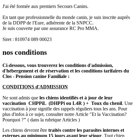
J'ai été formée aux premiers Secours Canins.
En tant que professionnelle du monde canin, je suis inscrite auprès
de la DDPP de l'Eure, adhérente de la SNPCC.
Je suis couverte par une assurance RC Pro MMA.
Siret : 810974 089 00023
nos conditions
Ci-dessous, vous trouverez les conditions d'admission,
d'hébergement et de réservation et les conditions tarifaires du
Clos - Pension canine Familiale :
CONDITIONS d'ADMISSION
Ne sont admis que
les chiens identifiés et à jour de leur
vaccination CHPPiL (DHPPi ou L4R ) + Toux du chenil
. Une
vaccination à jour signifie des rappels réguliers tous les ans. Pour
plus d'infos à ce sujet, consulter notre Article
"Et la Vaccination?
Pourquoi ?
"
( dans la rubrique Articles )
Les chiens devront être
traités contre les parasites internes et
externes au minimum 15 jours avant leur séjour
. Tout chien